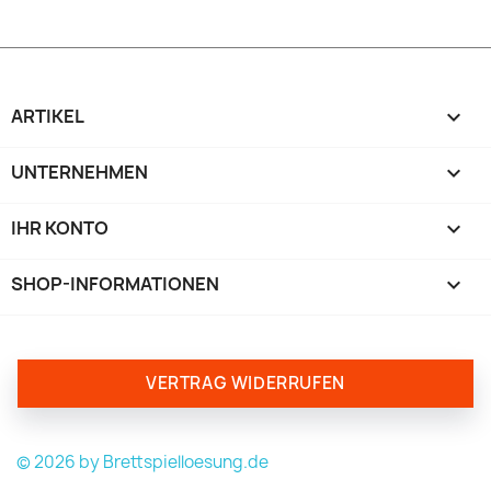
ARTIKEL

UNTERNEHMEN

IHR KONTO

SHOP-INFORMATIONEN
keyboard_arrow_down
VERTRAG WIDERRUFEN
© 2026 by Brettspielloesung.de