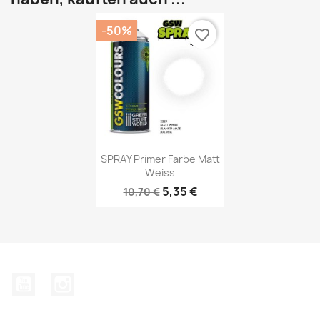
-50%
favorite_border
Vorschau

SPRAY Primer Farbe Matt
Weiss
5,35 €
10,70 €
YouTube
Instagram