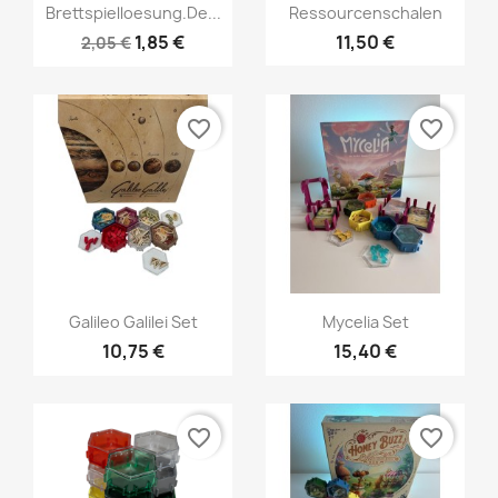
Brettspielloesung.de...
Ressourcenschalen
1,85 €
11,50 €
2,05 €
favorite_border
favorite_border
Vorschau
Vorschau


Galileo Galilei Set
Mycelia Set
10,75 €
15,40 €
favorite_border
favorite_border