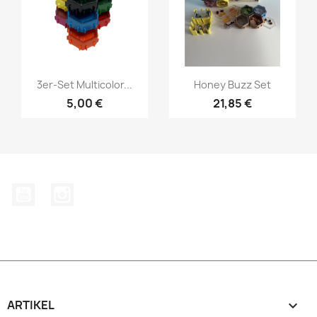
Vorschau
Vorschau


3er-Set Multicolor...
Honey Buzz Set
5,00 €
21,85 €
YouTube
Instagram
ARTIKEL
