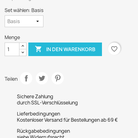
Set wählen: Basis
Menge

favorite_border
IN DEN WARENKORB
Teilen
Sichere Zahlung
durch SSL-Verschlüsselung
Lieferbedingungen
Kostenloser Versand für Bestellungen ab 69 €
Rückgabebedingungen
siehe Widerrufsrecht