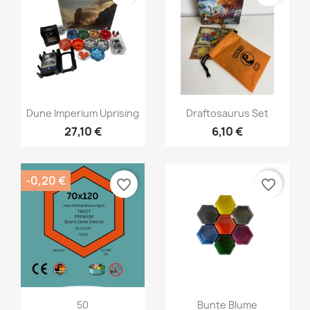
Vorschau
Vorschau


Dune Imperium Uprising
Draftosaurus Set
27,10 €
6,10 €
-0,20 €
favorite_border
favorite_border
Vorschau
Vorschau


50
Bunte Blume