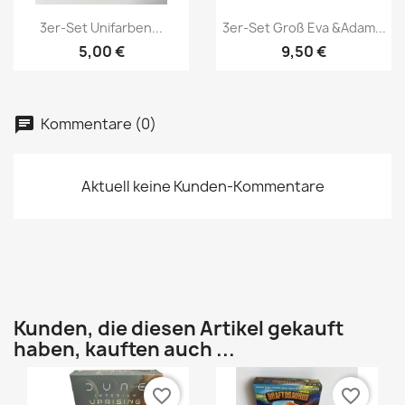
Vorschau
Vorschau


3er-Set Unifarben...
3er-Set Groß Eva &Adam...
5,00 €
9,50 €
Kommentare (0)
Aktuell keine Kunden-Kommentare
Kunden, die diesen Artikel gekauft
haben, kauften auch ...
favorite_border
favorite_border