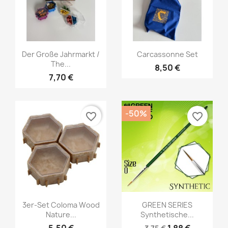
Vorschau
Vorschau


Der Große Jahrmarkt /
Carcassonne Set
The...
8,50 €
7,70 €
-50%
favorite_border
favorite_border
Vorschau
Vorschau


3er-Set Coloma Wood
GREEN SERIES
Nature...
Synthetische...