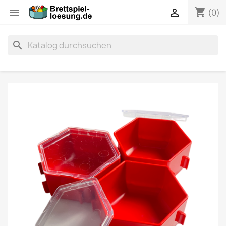
shopping_cart


(0)
search