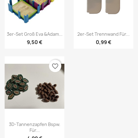
Vorschau
Vorschau


3er-Set Groß Eva &Adam...
2er-Set Trennwand Für...
9,50 €
0,99 €
favorite_border
Vorschau

3D-Tannenzapfen Bspw.
Für...