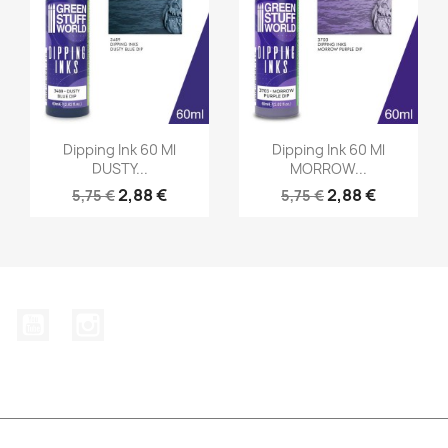
Vorschau
Vorschau


Dipping Ink 60 Ml
Dipping Ink 60 Ml
DUSTY...
MORROW...
2,88 €
2,88 €
5,75 €
5,75 €
YouTube
Instagram